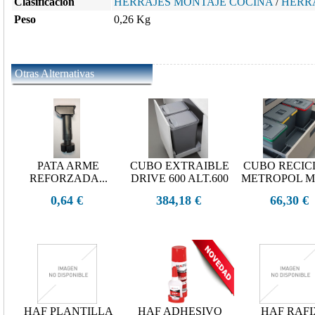
Clasificación
HERRAJES MONTAJE COCINA
/
HERR
Peso
0,26 Kg
Otras Alternativas
PATA ARME
CUBO EXTRAIBLE
CUBO RECIC
REFORZADA...
DRIVE 600 ALT.600
METROPOL MO
0,64 €
384,18 €
66,30 €
HAF PLANTILLA
HAF ADHESIVO
HAF RAFI