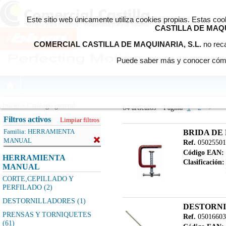
Este sitio web únicamente utiliza cookies propias. Estas co
CASTILLA DE MAQU
COMERCIAL CASTILLA DE MAQUINARIA, S.L.
no reca
Puede saber más y conocer cómo
Início > Catálogo general
64 artículos
Página
1
2
>
Filtros activos
Limpiar filtros
Familia:
HERRAMIENTA
BRIDA DE
MANUAL
Ref.
05025501
Código EAN:
HERRAMIENTA
Clasificación:
MANUAL
CORTE,CEPILLADO Y
PERFILADO (2)
DESTORNILLADORES (1)
DESTORNI
PRENSAS Y TORNIQUETES
Ref.
05016603
(61)