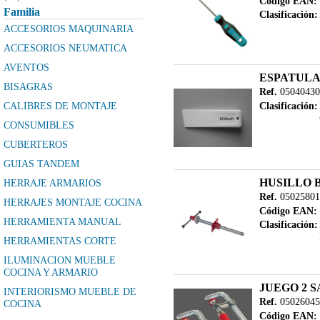
Código EAN:
Familia
Clasificación:
ACCESORIOS MAQUINARIA
ACCESORIOS NEUMATICA
AVENTOS
ESPATULA
BISAGRAS
Ref.
05040430
CALIBRES DE MONTAJE
Clasificación:
CONSUMIBLES
CUBERTEROS
GUIAS TANDEM
HUSILLO 
HERRAJE ARMARIOS
Ref.
05025801
HERRAJES MONTAJE COCINA
Código EAN:
HERRAMIENTA MANUAL
Clasificación:
HERRAMIENTAS CORTE
ILUMINACION MUEBLE
COCINA Y ARMARIO
JUEGO 2 
INTERIORISMO MUEBLE DE
Ref.
05026045
COCINA
Código EAN: