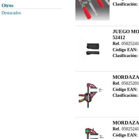
LEGRABOX
Clasificación:
Otros
MAQUINARIA PESADA
Destacados
MAQUINARIA PORTATIL
MAQUINARIA USADA
JUEGO MO
MERIVOBOX
52412
METABOX
Ref.
05025241
Código EAN:
PUERTAS DE PASO
Clasificación:
REPUESTOS
SISTEMA MPS DE MAFELL
TANDEMBOX
MORDAZA 
Ref.
05025201
UTILES AUXILIARES
Código EAN:
Clasificación:
MORDAZA 
Ref.
05025241
Código EAN: