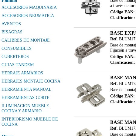
Familia
Base de montaje
a través de tor
ACCESORIOS MAQUINARIA
Código EAN:
ACCESORIOS NEUMATICA
Clasificación:
AVENTOS
BISAGRAS
BASE EXP
Ref.
BLUM177
CALIBRES DE MONTAJE
Base de montaje
CONSUMIBLES
Fijación a trav
CUBERTEROS
Código EAN:
Clasificación:
GUIAS TANDEM
HERRAJE ARMARIOS
BASE MAN
HERRAJES MONTAJE COCINA
Ref.
BLUM173
HERRAMIENTA MANUAL
Base de montaje
Código EAN:
HERRAMIENTAS CORTE
Clasificación:
ILUMINACION MUEBLE
COCINA Y ARMARIO
INTERIORISMO MUEBLE DE
BASE MAN
COCINA
Ref.
BLUM173
LEGRABOX
Base de montaje