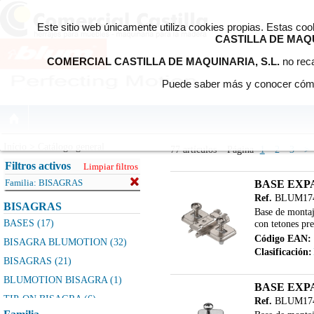
Este sitio web únicamente utiliza cookies propias. Estas co
CASTILLA DE MAQU
COMERCIAL CASTILLA DE MAQUINARIA, S.L.
no reca
Puede saber más y conocer cómo
Início > Catálogo general
77 artículos
Página
1
2
3
>
Filtros activos
Limpiar filtros
Familia:
BISAGRAS
BASE EXP
Ref.
BLUM174
BISAGRAS
Base de montaje
BASES (17)
con tetones pr
Código EAN:
BISAGRA BLUMOTION (32)
Clasificación:
BISAGRAS (21)
BLUMOTION BISAGRA (1)
BASE EXP
TIP-ON BISAGRA (6)
Ref.
BLUM174