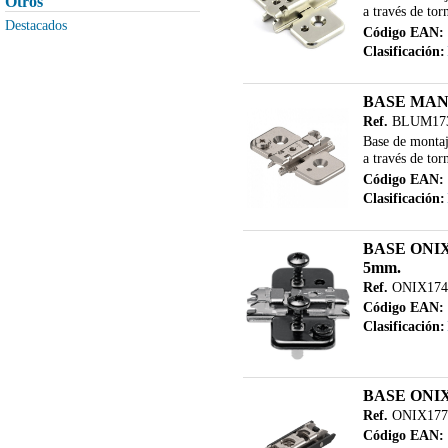
Otros
a través de torn
MAQUINARIA PESADA
Destacados
Código EAN:
MAQUINARIA PORTATIL
Clasificación:
MAQUINARIA USADA
MERIVOBOX
BASE MAN
Ref.
BLUM173
METABOX
Base de montaje
PUERTAS DE PASO
a través de torn
REPUESTOS
Código EAN:
Clasificación:
SISTEMA MPS DE MAFELL
TANDEMBOX
BASE ONI
UTILES AUXILIARES
5mm.
Ref.
ONIX174
Código EAN:
Clasificación:
BASE ONI
Ref.
ONIX177
Código EAN: