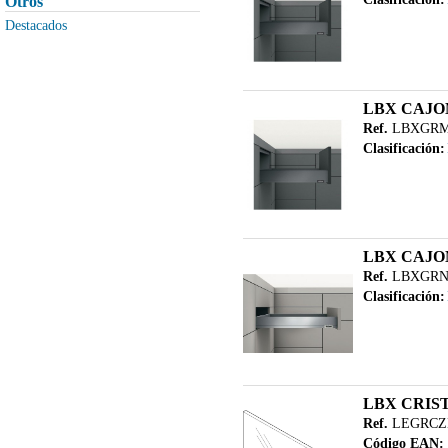
Otros
MAQUINARIA PESADA
Destacados
MAQUINARIA PORTATIL
MAQUINARIA USADA
MERIVOBOX
LBX CAJON
METABOX
Ref.
LBXGRM
Clasificación:
PUERTAS DE PASO
REPUESTOS
SISTEMA MPS DE MAFELL
TANDEMBOX
LBX CAJO
UTILES AUXILIARES
Ref.
LBXGRN
Clasificación:
LBX CRIST
Ref.
LEGRCZ
Código EAN: