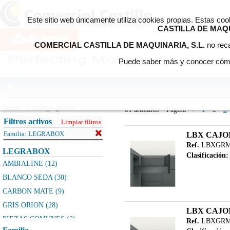
Este sitio web únicamente utiliza cookies propias. Estas co
CASTILLA DE MAQU
COMERCIAL CASTILLA DE MAQUINARIA, S.L.
no reca
Puede saber más y conocer cómo
Início > Catálogo general
81 artículos
Página
<
1
2
3
Filtros activos
Limpiar filtros
Familia:
LEGRABOX
LBX CAJO
Ref.
LBXGRM
LEGRABOX
Clasificación:
AMBIALINE (12)
BLANCO SEDA (30)
CARBON MATE (9)
GRIS ORION (28)
LBX CAJO
PIEZAS COMUNES (2)
Ref.
LBXGRM